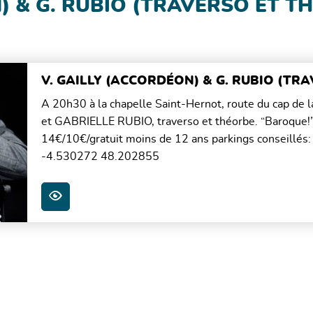
) & G. RUBIO (TRAVERSO ET T
V. GAILLY (ACCORDÉON) & G. RUBIO (TR
A 20h30 à la chapelle Saint-Hernot, route du cap de
et GABRIELLE RUBIO, traverso et théorbe. “Baroque!”
14€/10€/gratuit moins de 12 ans parkings conseillés:
-4.530272 48.202855
PLUS D'INFOS