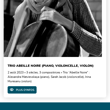
TRIO ABEILLE NOIRE (PIANO, VIOLONCELLE, VIOLON)
2 août 2023 « 3 siècles, 3 compositrices » Trio “Abeille Noire” :
Alexandra Matvievskaya (piano), Sarah Jacob (violoncelle), Irina
Muresanu (violon)
PLUS D'INFOS