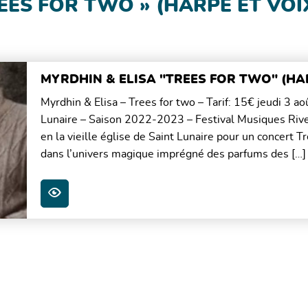
EES FOR TWO » (HARPE ET VOI
MYRDHIN & ELISA "TREES FOR TWO" (HA
Myrdhin & Elisa – Trees for two – Tarif: 15€ jeudi 3 a
Lunaire – Saison 2022-2023 – Festival Musiques Rive
en la vieille église de Saint Lunaire pour un concert 
dans l’univers magique imprégné des parfums des […]
PLUS D'INFOS