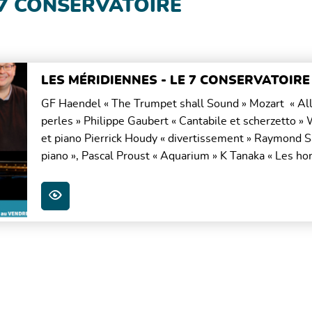
 7 CONSERVATOIRE
LES MÉRIDIENNES - LE 7 CONSERVATOIRE
GF Haendel « The Trumpet shall Sound » Mozart « All
perles » Philippe Gaubert « Cantabile et scherzetto » 
et piano Pierrick Houdy « divertissement » Raymond S
piano », Pascal Proust « Aquarium » K Tanaka « Les hor
PLUS D'INFOS