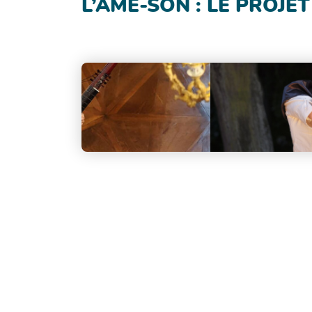
L’ÂME-SON : LE PROJE