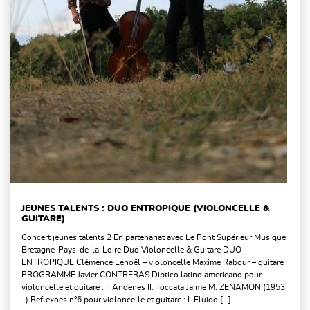
JEUNES TALENTS : DUO ENTROPIQUE (VIOLONCELLE &
GUITARE)
Concert jeunes talents 2 En partenariat avec Le Pont Supérieur Musique
Bretagne-Pays-de-la-Loire Duo Violoncelle & Guitare DUO
ENTROPIQUE Clémence Lenoël – violoncelle Maxime Rabour – guitare
PROGRAMME Javier CONTRERAS Diptico latino americano pour
violoncelle et guitare : I. Andenes II. Toccata Jaime M. ZENAMON (1953
–) Reflexoes n°6 pour violoncelle et guitare : I. Fluido […]