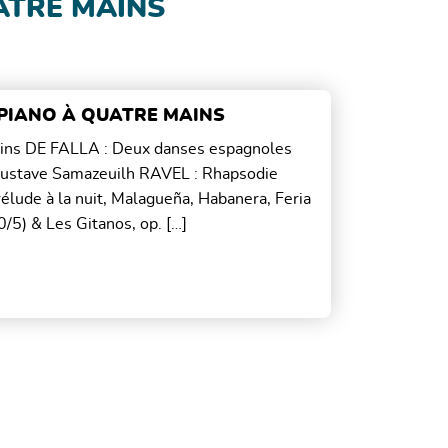
ATRE MAINS
 PIANO À QUATRE MAINS
mains DE FALLA : Deux danses espagnoles
e Gustave Samazeuilh RAVEL : Rhapsodie
rélude à la nuit, Malagueña, Habanera, Feria
/5) & Les Gitanos, op. […]