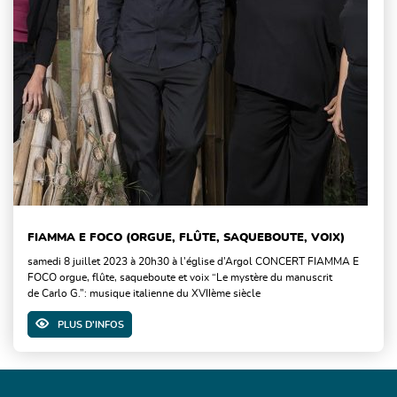
FIAMMA E FOCO (ORGUE, FLÛTE, SAQUEBOUTE, VOIX)
samedi 8 juillet 2023 à 20h30 à l’église d’Argol CONCERT FIAMMA E
FOCO orgue, flûte, saqueboute et voix “Le mystère du manuscrit
de Carlo G.”: musique italienne du XVIIème siècle
PLUS D'INFOS