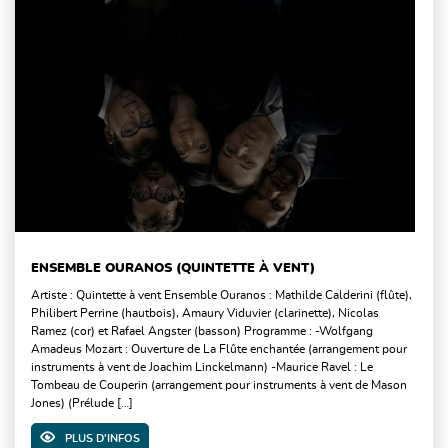
ENSEMBLE OURANOS (QUINTETTE À VENT)
Artiste : Quintette à vent Ensemble Ouranos : Mathilde Calderini (flûte),
Philibert Perrine (hautbois), Amaury Viduvier (clarinette), Nicolas
Ramez (cor) et Rafael Angster (basson) Programme : -Wolfgang
Amadeus Mozart : Ouverture de La Flûte enchantée (arrangement pour
instruments à vent de Joachim Linckelmann) -Maurice Ravel : Le
Tombeau de Couperin (arrangement pour instruments à vent de Mason
Jones) (Prélude […]
PLUS D'INFOS