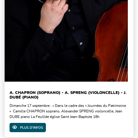
A. CHAPRON (SOPRANO) - A. SPRENG (VIOLONCELLE) - J.
DUBÉ (PIANO)
Dimanche 17 septembre : « Dans le cadre des « Journées du Patrimoine
» Camille CHAPRON soprano, Alexander SPRENG violoncelle, Jean
DUBE piano La Feuillée église Saint Jean-Baptiste 18h
PLUS D'INFOS