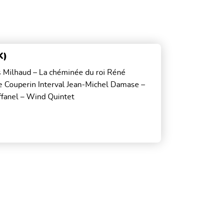
K)
us Milhaud – La chéminée du roi Réné
 Couperin Interval Jean-Michel Damase –
ffanel – Wind Quintet